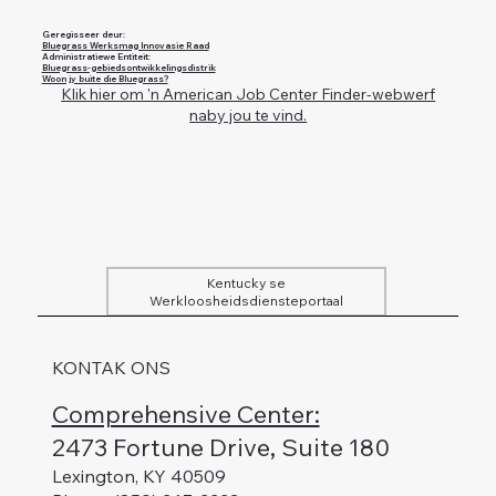
Geregisseer deur:
Bluegrass Werksmag Innovasie Raad
Administratiewe Entiteit:
Bluegrass-gebiedsontwikkelingsdistrik
Woon jy buite die Bluegrass?
Klik hier om 'n American Job Center Finder-webwerf
naby jou te vind.
Kentucky se
Werkloosheidsdiensteportaal
KONTAK ONS
Comprehensive Center:
2473 Fortune Drive, Suite 180
Lexington, KY 40509