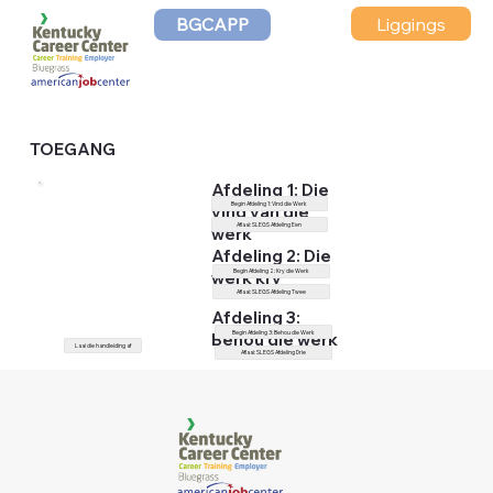
Liggings
BGCAPP
TOEGANG
Afdeling 1: Die
Begin Afdeling 1: Vind die Werk
vind van die
Aflaai: SLEGS Afdeling Een
werk
Afdeling 2: Die
werk kry
Begin Afdeling 2: Kry die Werk
Aflaai: SLEGS Afdeling Twee
Afdeling 3:
Begin Afdeling 3: Behou die Werk
Behou die werk
Laai die handleiding af
Aflaai: SLEGS Afdeling Drie