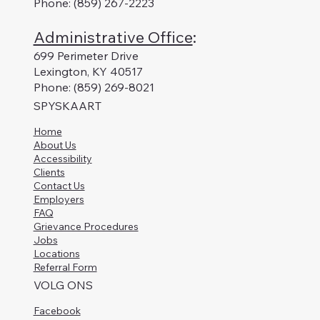
Phone: (859) 267-2223
Administrative Office
:
699 Perimeter Drive
Lexington, KY 40517
Phone: (859) 269-8021
SPYSKAART
Home
About Us
Accessibility
Clients
Contact Us
Employers
FAQ
Grievance Procedures
Jobs
Locations
Referral Form
VOLG ONS
Facebook