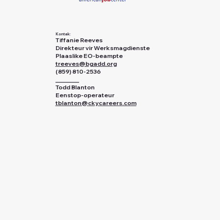
Kontak:
Tiffanie Reeves
Direkteur vir Werksmagdienste
Plaaslike EO-beampte
treeves@bgadd.org
(859) 810-2536
________
Todd Blanton
Eenstop-operateur
tblanton@ckycareers.com