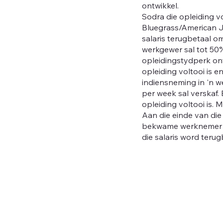
ontwikkel.
Sodra die opleiding vo
Bluegrass/American J
salaris terugbetaal o
werkgewer sal tot 50
opleidingstydperk on
opleiding voltooi is e
indiensneming in 'n w
per week sal verskaf.
opleiding voltooi is.
Aan die einde van di
bekwame werknemer – 
die salaris word terug