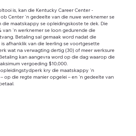
ltooi is, kan die Kentucky Career Center -
ob Center 'n gedeelte van die nuwe werknemer se
m die maatskappy se opleidingskoste te dek. Die
% van 'n werknemer se loon gedurende die
tvang. Betaling sal gemaak word nadat die
n is afhanklik van die leerling se voortgesette
erk wat na verwagting dertig (30) of meer werksure
 Betaling kan aangevra word op die dag waarop die
 Maksimum vergoeding $10,000.
e opleidingstydperk kry die maatskappy 'n
op die regte manier opgelei – en 'n gedeelte van
betaal.