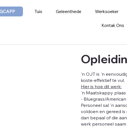
GCAPP
Tuis
Geleenthede
Werksoeker
Kontak Ons
Opleidin
'n OJT is 'n eenvoud
koste-effektief te vul.
Hier is hoe dit werk:
'n Maatskappy plaas 
- Bluegrass/American
Personeel sal 'n aans
voldoen en gereed is
dan bepaal of die aan
werk personeel saam 