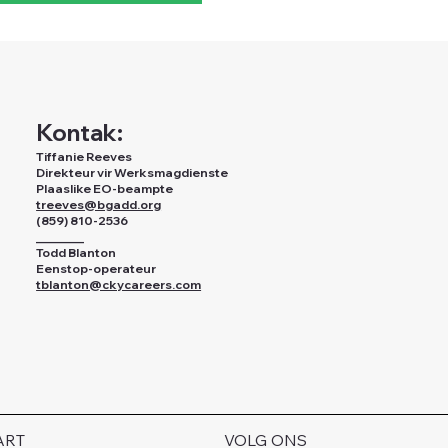
Kontak:
Tiffanie Reeves
Direkteur vir Werksmagdienste
Plaaslike EO-beampte
treeves@bgadd.org
(859) 810-2536
________
Todd Blanton
Eenstop-operateur
tblanton@ckycareers.com
ART
VOLG ONS