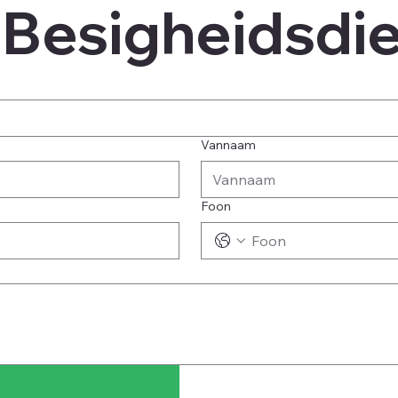
 Besigheidsdi
Vannaam
Foon