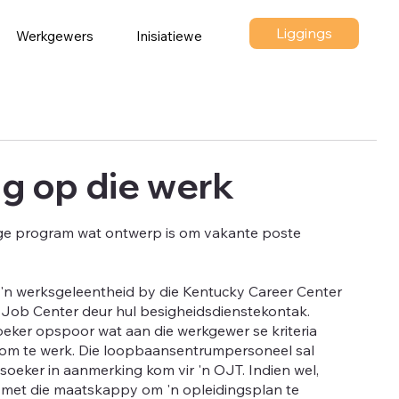
Liggings
Werkgewers
Inisiatiewe
g op die werk
ige program wat ontwerp is om vakante poste
'n werksgeleentheid by die Kentucky Career Center
 Job Center deur hul besigheidsdienstekontak.
oeker opspoor wat aan die werkgewer se kriteria
 om te werk. Die loopbaansentrumpersoneel sal
soeker in aanmerking kom vir 'n OJT. Indien wel,
met die maatskappy om 'n opleidingsplan te