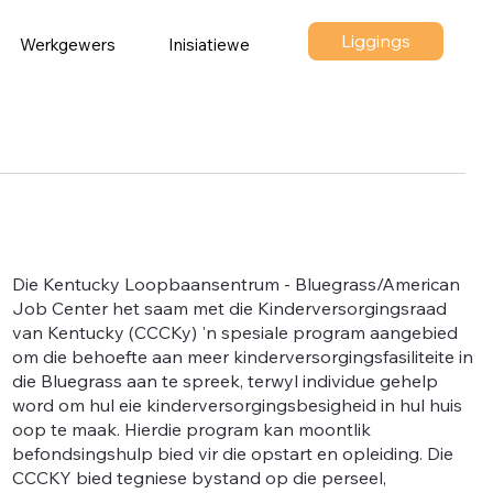
Liggings
Werkgewers
Inisiatiewe
Die Kentucky Loopbaansentrum - Bluegrass/American
Job Center het saam met die Kinderversorgingsraad
van Kentucky (CCCKy) 'n spesiale program aangebied
om die behoefte aan meer kinderversorgingsfasiliteite in
die Bluegrass aan te spreek, terwyl individue gehelp
word om hul eie kinderversorgingsbesigheid in hul huis
oop te maak. Hierdie program kan moontlik
befondsingshulp bied vir die opstart en opleiding. Die
CCCKY bied tegniese bystand op die perseel,