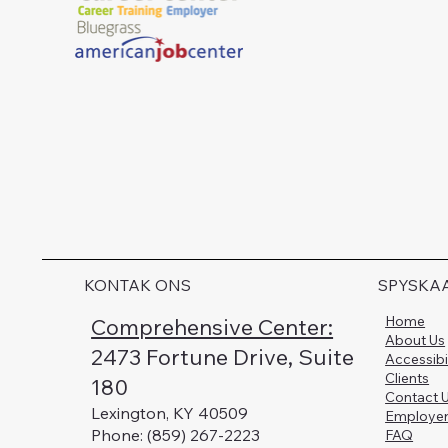
KONTAK ONS
SPYSKA
Home
Comprehensive Center:
About Us
2473 Fortune Drive, Suite
Accessibi
Clients
180
Contact 
Lexington, KY 40509
Employe
Phone: (859) 267-2223
FAQ