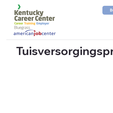
B
Tuisversorgings