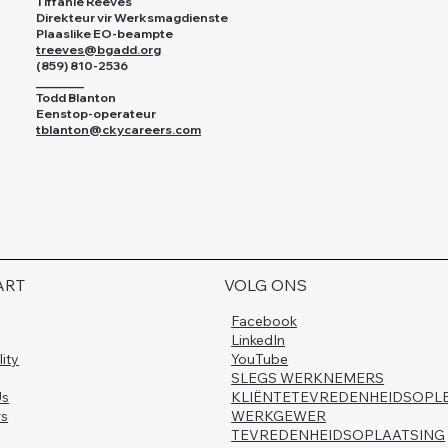
Tiffanie Reeves
Direkteur vir Werksmagdienste
Plaaslike EO-beampte
treeves@bgadd.org
(859) 810-2536
________
Todd Blanton
Eenstop-operateur
tblanton@ckycareers.com
ART
VOLG ONS
Facebook
LinkedIn
lity
YouTube
SLEGS WERKNEMERS
Us
KLIËNTETEVREDENHEIDSOPL
rs
WERKGEWER
TEVREDENHEIDSOPLAATSING