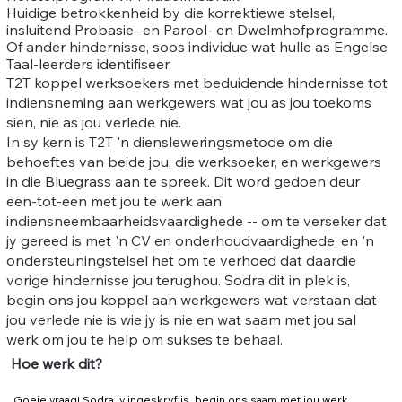
Huidige betrokkenheid by die korrektiewe stelsel,
insluitend Probasie- en Parool- en Dwelmhofprogramme.
Of ander hindernisse, soos individue wat hulle as Engelse
Taal-leerders identifiseer.
T2T koppel werksoekers met beduidende hindernisse tot
indiensneming aan werkgewers wat jou as jou toekoms
sien, nie as jou verlede nie.
In sy kern is T2T 'n diensleweringsmetode om die
behoeftes van beide jou, die werksoeker, en werkgewers
in die Bluegrass aan te spreek. Dit word gedoen deur
een-tot-een met jou te werk aan
indiensneembaarheidsvaardighede -- om te verseker dat
jy gereed is met 'n CV en onderhoudvaardighede, en 'n
ondersteuningstelsel het om te verhoed dat daardie
vorige hindernisse jou terughou. Sodra dit in plek is,
begin ons jou koppel aan werkgewers wat verstaan dat
jou verlede nie is wie jy is nie en wat saam met jou sal
werk om jou te help om sukses te behaal.
Hoe werk dit?
Goeie vraag! Sodra jy ingeskryf is, begin ons saam met jou werk 