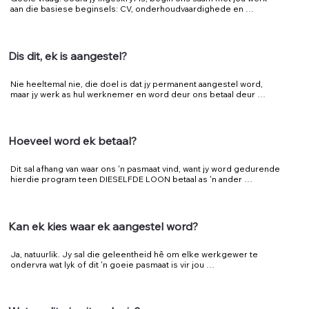
aan die basiese beginsels: CV, onderhoudvaardighede en 
gesprekke met jou ondersteuningstelsel. Nou is dit tyd om 'n 
pasmaat te vind, sodra jy gepas is, word jy by bedryfsvennote in 
werkgebaseerde leergeleenthede (internskappe, werkservaring, 
ens.) geplaas.
Dis dit, ek is aangestel?
Nie heeltemal nie, die doel is dat jy permanent aangestel word, 
maar jy werk as hul werknemer en word deur ons betaal deur 
hierdie program.
Hoeveel word ek betaal?
Dit sal afhang van waar ons 'n pasmaat vind, want jy word gedurende 
hierdie program teen DIESELFDE LOON betaal as 'n ander 
werknemer van die besigheid waar jy geplaas word. Ons doen dit 
om die werkgewers en jou toe te laat om te slaag. Ons oorskakel 
jou na die gereelde werksmag deur middel van bestendige 
voltydse werk teen geen risiko vir die werkgewer nie, terwyl jy die 
Kan ek kies waar ek aangestel word?
toutjies leer.
Ja, natuurlik. Jy sal die geleentheid hê om elke werkgewer te 
ondervra wat lyk of dit 'n goeie pasmaat is vir jou 
loopbaandoelwitte en wat aan hierdie program deelneem. Ons wil 
hê dat beide jy en die werkgewer vol vertroue moet wees dat hulle 
inpas.