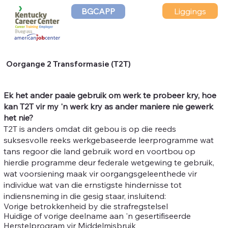
Liggings
BGCAPP
Oorgange 2 Transformasie (T2T)
Ek het ander paaie gebruik om werk te probeer kry, hoe
kan T2T vir my 'n werk kry as ander maniere nie gewerk
het nie?
T2T is anders omdat dit gebou is op die reeds
suksesvolle reeks werkgebaseerde leerprogramme wat
tans regoor die land gebruik word en voortbou op
hierdie programme deur federale wetgewing te gebruik,
wat voorsiening maak vir oorgangsgeleenthede vir
individue wat van die ernstigste hindernisse tot
indiensneming in die gesig staar, insluitend:
Vorige betrokkenheid by die strafregstelsel
Huidige of vorige deelname aan 'n gesertifiseerde
Herstelprogram vir Middelmisbruik