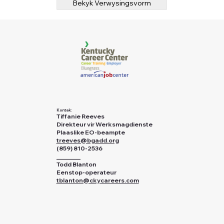
Bekyk Verwysingsvorm
Kontak:
Tiffanie Reeves
Direkteur vir Werksmagdienste
Plaaslike EO-beampte
treeves@bgadd.org
(859) 810-2536
________
Todd Blanton
Eenstop-operateur
tblanton@ckycareers.com