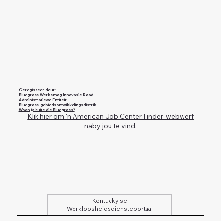
Geregisseer deur:
Bluegrass Werksmag Innovasie Raad
Administratiewe Entiteit:
Bluegrass-gebiedsontwikkelingsdistrik
Woon jy buite die Bluegrass?
Klik hier om 'n American Job Center Finder-webwerf
naby jou te vind.
Kentucky se
Werkloosheidsdiensteportaal