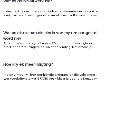
Wat as dit nie uitwerk nie?
Uiteindelik is ons doel om voltydse permanente werk vir jou te 
vind, maar as dit nie 'n goeie pasmaat is nie, selfs nadat ons met jou 
en die werkgewer saamgewerk het, sal ons saam met jou werk om 
'n ander plek te vind wat beter sal pas.
Wat as ek nie aan die einde van my ure aangestel
word nie?
Ons hou aan soek! Jy het nou 'n CV, onderhoudvaardighede, 'n 
sterk ondersteuningstelsel en ondervinding! Net omdat jou 
werkservaring verby is, beteken dit nie dat jy op jou eie is nie. Ons 
sal jou help om aan te hou soek solank jy ons nodig het.
Hoe kry ek meer inligting?
Indien u meer wil leer oor hierdie program, en die vele ander 
werksoekdienste wat GRATIS beskikbaar is deur die Kentucky 
Career Center - Bluegrass/American Job Center, kontak vandag 
nog 'n Talentontwikkelingspesialis.