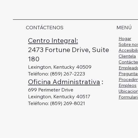
CONTÁCTENOS
MENÚ
Hogar
Centro Integral:
Sobre no
2473 Fortune Drive, Suite
Accesibil
Clientela
180
Contácte
Lexington, Kentucky 40509
Emplead
Teléfono: (859) 267-2223
Pregunta
Procedim
Oficina Administrativa
:
Empleos
699 Perimeter Drive
Ubicacio
Lexington, Kentucky 40517
Formulari
Teléfono: (859) 269-8021