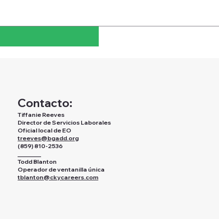
Contacto:
Tiffanie Reeves
Director de Servicios Laborales
Oficial local de EO
treeves@bgadd.org
(859) 810-2536
________
Todd Blanton
Operador de ventanilla única
tblanton@ckycareers.com