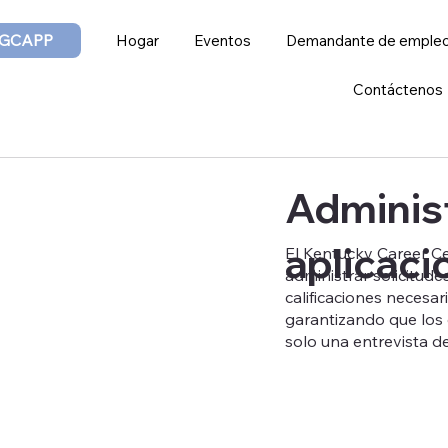
GCAPP
Hogar
Eventos
Demandante de emple
Contáctenos
Adminis
aplicaci
El Kentucky Career C
administrar solicitude
calificaciones necesar
garantizando que los
solo una entrevista 