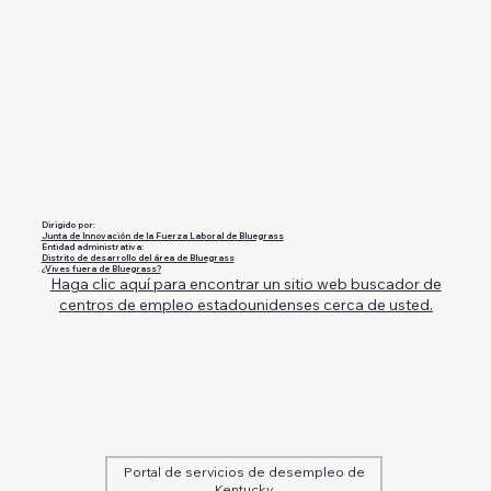
Dirigido por:
Junta de Innovación de la Fuerza Laboral de Bluegrass
Entidad administrativa:
Distrito de desarrollo del área de Bluegrass
¿Vives fuera de Bluegrass?
Haga clic aquí para encontrar un sitio web buscador de
centros de empleo estadounidenses cerca de usted.
Portal de servicios de desempleo de
Kentucky