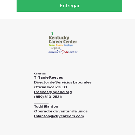
Entregar
Contacto:
Tiffanie Reeves
Director de Servicios Laborales
Oficial local de EO
treeves@bgadd.org
(859) 810-2536
________
Todd Blanton
Operador de ventanilla única
tblanton@ckycareers.com