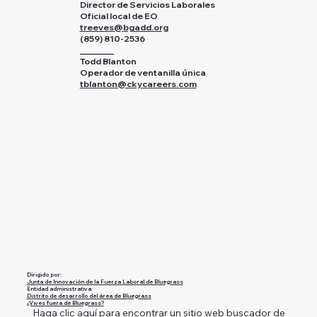
Director de Servicios Laborales
Oficial local de EO
treeves@bgadd.org
(859) 810-2536
________
Todd Blanton
Operador de ventanilla única
tblanton@ckycareers.com
Dirigido por:
Junta de Innovación de la Fuerza Laboral de Bluegrass
Entidad administrativa:
Distrito de desarrollo del área de Bluegrass
¿Vives fuera de Bluegrass?
Haga clic aquí para encontrar un sitio web buscador de